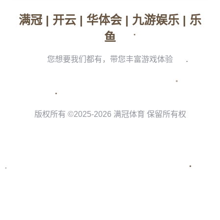
一、经典IP的重生：情怀与创新并存
《异度之刃X：终极版》作为一款重制作品，承载了原作
粉丝多年的期待。原版游戏以其宏大的世界观、复杂的剧
情以及独特的战斗系统而闻名，而此次的“终极版”在保留
核心精髓的同时，对画面、操作手感以及内容进行了全面
升级。
尤其是画质提升到4K级别
，让玩家能够更沉浸地体
验这个充满科幻与奇幻交融的世界。
此外，开发团队还新增了部分支线任务和角色互动内容，
进一步丰富了游戏体验。这种“情怀+创新”的策略无疑是其
成功的关键。对于老玩家而言，这是对青春记忆的一次致
敬；对于新玩家来说，这是一款完全符合现代审美的高品
质大作。
二、市场表现亮眼：Fami通销量数据解析
根据Fami通公布的本周销量数据，《异度之刃X：终极
版》首周销量突破了10万份，直接超越了同期发售的其他
热门作品。这一成绩不仅体现了该系列在日本市场的强大
号召力，也证明了重制作品在当下市场的潜力。相比之
下，同时期发售的一些新作虽然宣传力度不小，但销量却
未能与之抗衡。
值得一提的是，该作在Switch平台上的表现尤为突出。得
益于Switch便携与家用兼顾的特点，许多玩家选择随时随