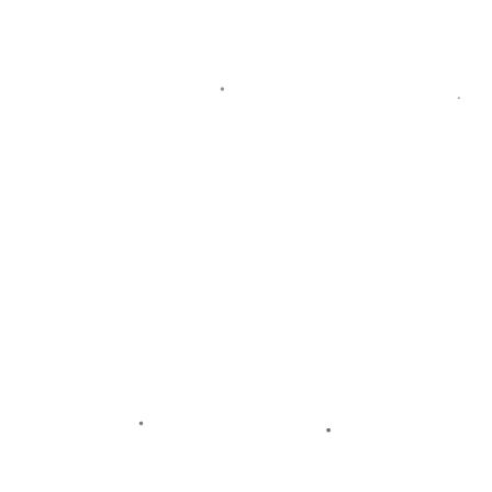
网站
关于赏金女
服务
团队
新闻
联系
首页
王电子
优势
介绍
资讯
我们