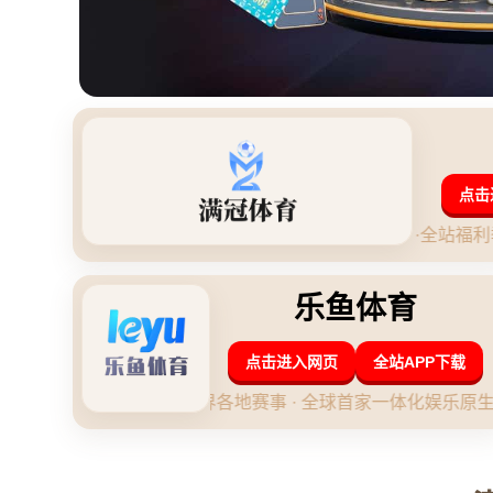
惊奇！杭州社区首
大爷大妈激战正酣
by admin
2025-12-20T10:34:06+08:
引言：电竞不只是年轻人的专属