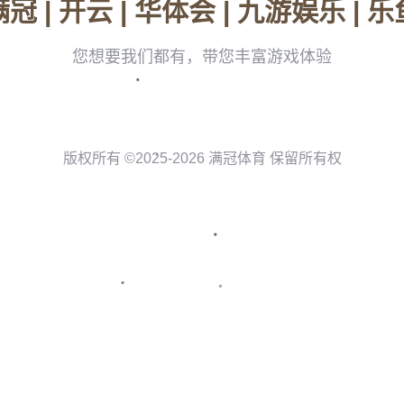
大妈，竟然在社区里组队开黑，甚至还“振刀”互秀
络：他们即将举办一场别开生面的
老年人电竞比
活动不仅颠覆了人们对“电竞”的传统认知，也让大家
们就来聊聊这场令人惊叹的赛事，看看大爷大妈们
是年轻人戴着耳机、敲击键盘的场景。然而，杭州
组织一场专门为老年人设计的电子竞技活动，参赛
门的MOBA类手游和简单的休闲竞技游戏。更令人捧
已经练得“振刀”技术炉火纯青，准备在比赛中一展身
化需求的关注。随着科技的普及，许多老年人开始
的好奇心并不亚于年轻人。举办这样的比赛，不仅
中增进邻里间的互动与友谊。