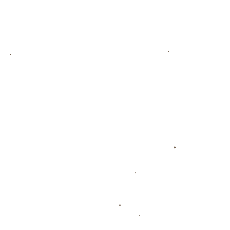
新闻资讯
联系我们
NEVER MISS NEWS