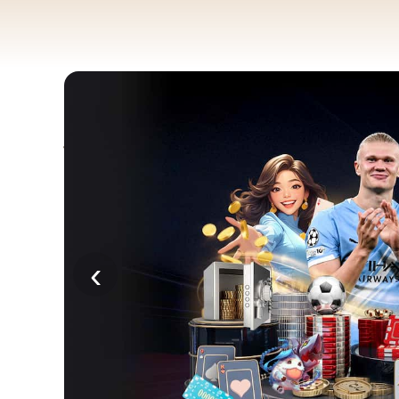
ADMIN@FINCASYBODAS.COM
010-5539602
网站首页
关于赏金
新闻资讯