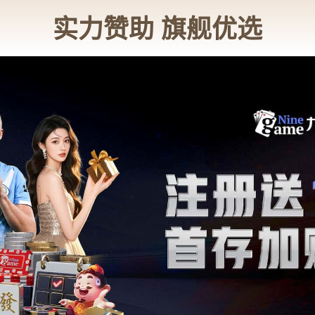
女王电子
服务优势
团队介绍
新闻资讯