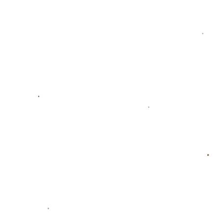
新闻资讯
联系我们
NEVER MISS NEWS