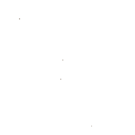
关于赏金女王电子
服务优势
团队介绍
新闻资讯
联系我
表单提交