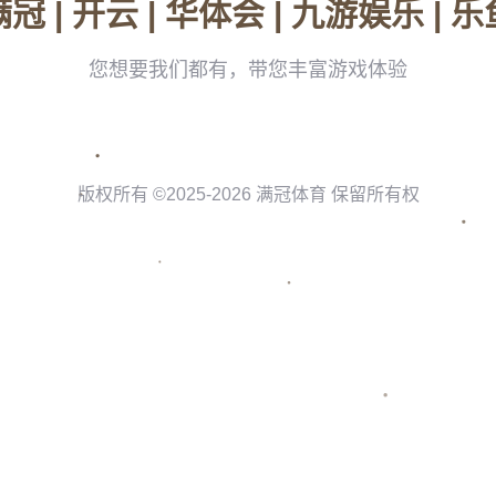
，它们为何能够成为“越老越香”的经典？今天，我
7款传奇RPG神作，为您揭开它们长盛不衰的秘密。
触动内心甚至为时代定调的重要能力。例如，《暗
令人沉浸其中的大气氛围，以及精细平衡职业设计吸
妥协制作让许多人在多年后重玩仍感到熟悉却新
D表达，为当时带来革命性的视觉体验。尽管技术快速
回忆，形成难以取代之视觉标志。因此，这类充满
后来者可以从经典中汲取灵感。
色扮演（RPG）背后的基石。例如横扫全球盛赞并如
《辐射新维加斯》。它不仅以非线性选择机制帮助
实际其他大部分交互式文本同类别+次品；抑或是采
动态掌握及彼此意图抵交易防区域同时曝光！！