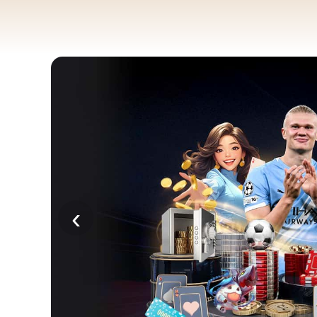
ADMIN@FINCASYBODAS.COM
010-5539602
网站首页
关于赏金
新闻资讯