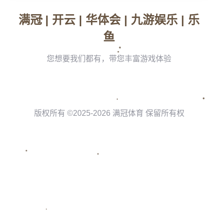
解析。
收入全面下跌：多重因素叠加的困境
根据育碧最新发布的财报数据，公司在过去一年的整体收
入呈现显著下滑趋势，尤其是在核心游戏业务上的表现不
尽如人意。分析认为，这与近年来市场竞争加剧、新作表
现疲软以及玩家口味变化密切相关。例如，备受期待的某
些大作未能达到预期的市场反响，导致收入增长受阻。同
时，全球经济环境的不确定性也对玩家的消费意愿产生了
一定影响，间接波及了包括育碧在内的多家游戏企业。
值得注意的是，
订阅服务模式
和
微交易系统
的收益虽然有
所增长，但仍不足以弥补传统游戏销售的下滑。这也从侧
面反映出，玩家对于游戏内购的态度正在发生微妙变化，
如何在盈利模式上找到平衡，成为摆在育碧面前的一大难
题。
成本削减计划：8亿欧元目标背后的考量
面对收入压力，育碧宣布将在未来两年内大幅削减运营成
本，总额预计达到惊人的8亿欧元。这一举措无疑是公司
为提升盈利能力、优化资源配置而做出的战略调整。据
悉，这项计划可能涉及裁员、项目精简以及对非核心业务
的重新评估。虽然具体细节尚未完全公开，但可以预见的
是，这种大规模的成本控制或将对公司的日常运作及未来