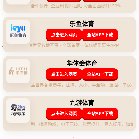
育碧财报揭晓：收入全线下滑，计划两年
内缩减8亿成本
by admin
2026-05-14T10:29:22+08:00
引言：育碧面临严峻挑战 玩家期待未来转机
在游戏行业竞争日益激烈的今天，育碧（Ubisoft）作为全
球知名的游戏开发商和发行商，其最新财报却带来了令人
担忧的消息。收入全面下滑的现实让这家老牌企业不得不
采取果断措施——计划在未来两年内削减高达8亿欧元的运
营成本。这一消息不仅引发了业内人士的广泛讨论，也让
无数玩家对育碧未来的发展方向充满好奇。究竟是什么原
因导致了这一局面？育碧又将如何应对？本文将为您深入