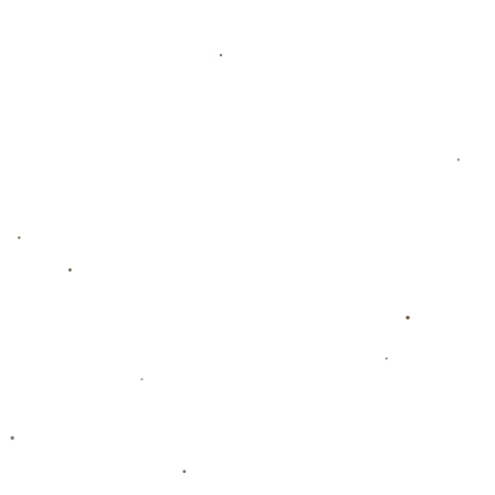
搜索
热门新闻
《大航海时代 ONLINE》国服荣
耀重启！