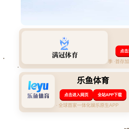
漫改动画《现在多
面！？》角色预告
by admin
2026-02-04T10:35:19+08:
引言：一场关于多面人设的视觉盛宴