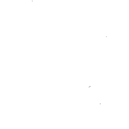
提交表单
关于赏金女王电子