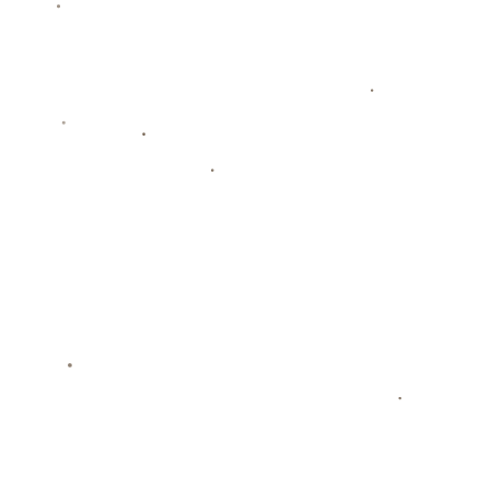
配系统，成为电竞陪玩行业的新标准。
搜索