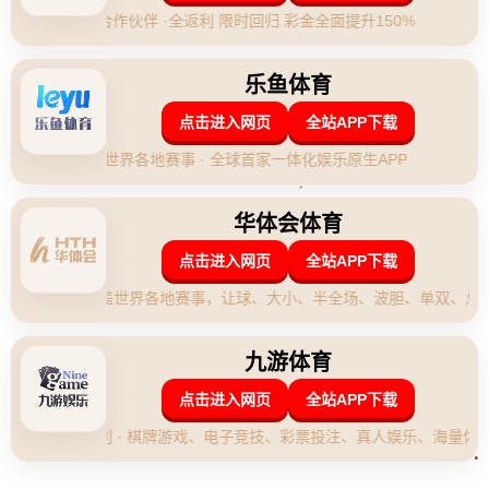
PS跨屏云游戏重大升级，《2077》现已畅
玩！
by admin
2025-09-13T13:33:31+08:00
在游戏界，创新和互动始终是推动行业发展的动力，而这
次的
PS串流掌机
重大更新再次显示了其技术领先优势。
无论你是寻求更高质量的图像处理能力还是需要随时随地
体验顶级游戏，此次升级都将满足你的需求。而最引人注
目的变化之一是该设备现已支持广受欢迎的《赛博朋克
2077》的云端游玩。