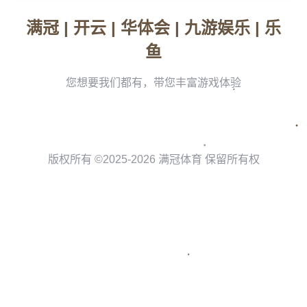
革新体验以及科技突破
随着线程式计算和即时反馈成为玩家要求的一部分，消费
电子产品制造商一直在寻找提升用户体验的方法。这款最
新的 PS串流掌机更新已经让玩家可以通过其先进的软件架
构，在不妥协视觉效果和性能表现情况下进行远程畅玩大
型游戏——其中包括《赛博朋克2077》这一饱受赞誉与期
待的大作。通过增加对这种复杂开放世界角色扮演冒险类
作品的新支持，以往仅能依托于家用娱乐系统才能真正拥
有完美旅程，现在则可置身任何地方。”
许多使用者曾表示，因为无法携带传统家用主机，他们错
过了诸如2077等精彩艺术作品。这种现实阻碍着移动市场
的发展潜力，但本次硬件与软件结合解决方案成功打破限
制缔造出脱胎换骨般改变也证明一切皆有可能，让每个角
落都能够化成虚拟世界全面转移到用户指尖处。