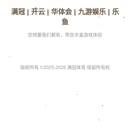
刺客信条影为何能成为销量
冠军？
作为育碧旗下的经典IP，《刺客信条》系列一直以其开放
世界和历史背景设定吸引着全球玩家。而最新作《刺客信
条:影》更是将故事舞台搬到了日本战国时代，独特的忍者
文化和精美的画面让玩家眼前一亮。数据表明，该作在发
售首周的
实体销量
就达到了惊人的数字，远超同期发行的
其他大作。
原因之一在于，育碧在宣传阶段精准抓住了玩家的兴趣
点。通过发布多段
精彩预告片
和试玩体验，游戏中细腻的
场景设计和流畅的战斗系统得到了广泛好评。此外，针对
核心粉丝群体的限量版周边也极大地刺激了
实体版购买欲
望
。相比之下，虽然《怪猎荒野》同样拥有强大的粉丝基
础，但其宣传策略更多聚焦于线上内容，忽略了线下市场
的潜力。