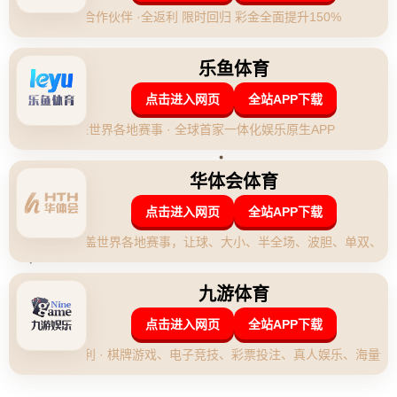
热销爆表！《刺客信条：影》实体版销量
碾压《怪猎荒野
by admin
2025-09-13T13:33:32+08:00
引言：游戏市场的激烈角逐，谁才是销量之王？
在当今游戏市场，玩家们的选择往往决定了哪款作品能脱
颖而出。近期，两款备受期待的大作——《刺客信条:影》
和《怪物猎人:荒野》先后上市，引发了无数讨论。然而，
令人意外的是，
《刺客信条:影》
的实体版销量竟然大幅领
先于
《怪猎荒野》
，成为当下最热门的话题之一。这背后
究竟隐藏着怎样的原因？本文将深入剖析两款游戏的销量
表现及成功之道，为你揭开这场“销量大战”的真相。