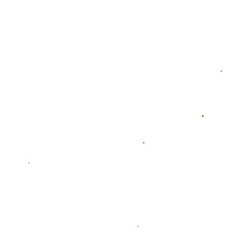
下一篇
今日全新畅玩服上线，官方迅
速扩容至四组服务器