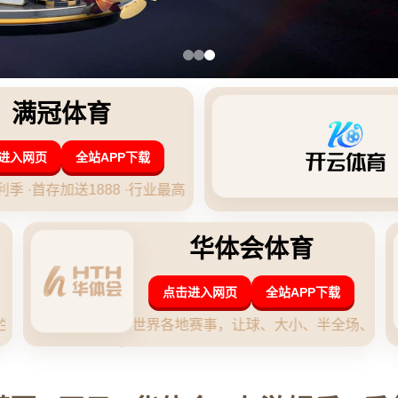
销量突破259万台，强
00