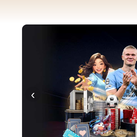
ADMIN@FINCASYBODAS.COM
010-5539602
网站首页
关于赏金
新闻资讯