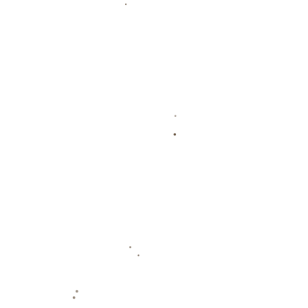
栏目导航
关于赏金女王电子
服务优势
团队介绍
新闻资讯
联系我们