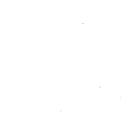
NEVER MISS NEWS