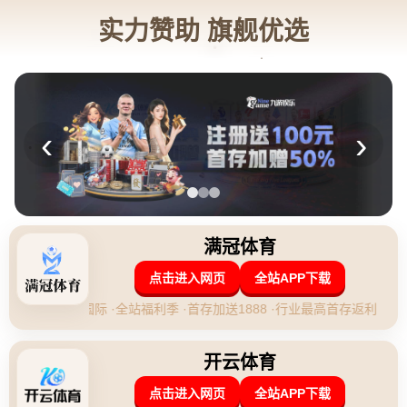
新闻资讯
网站首页
新闻资讯