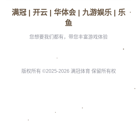
中的核心模块。作为一款继承经典IP的大作，该系列一直
以其深厚的策略性、丰富剧情和独特世界观赢得赞誉。因
此，为了不辜负玩家多年积累起来的期待，团队决定更加
专注于细节完善。这种对品质的不懈追求即便意味着短期
内无法满足市场需求，但却为长久成功奠定坚实基础。
在科技日新月异的发展环境下，有能力耐心等待并持续投
入是成功路上的一大优势。例如，《塞尔达传说荒野之
息》和《赛博朋克2077》等大型项目虽然都曾经历发布延
误，其最终效果也告诉我们这样的取舍是值得尊重与理
解。
精益求精为何重要
从技术层面看
，现代玩家对画质、流畅度和真实感有着更
高要求，这使得制作团队必须掌握尖端技术，以提供具有
沉浸式体验同时又稳定运行的平台。此外，在剧情架构方
面，将多个元素结合成令人信服且富有吸引力故事情节，
同样考验创作者智慧及跨团队协作能力。而这些，仅仅依
赖紧迫进度是不可能实现完美融合结果地。