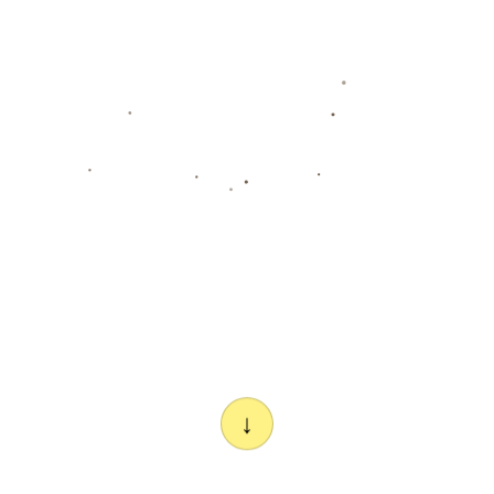
表单提交
提交
赏金女王模拟器在线试玩 - PG电子游戏APP下载
All Rights
by
赏金女王电子