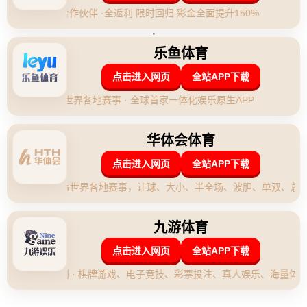
《魔法门之英雄无敌：上古纪元》延期上
线，品质打磨再升级
by admin
2026-04-09T10:29:30+08:00
在当今快节奏的游戏市场中，优秀作品往往需要经历多次
打磨才能呈现给玩家。《魔法门之英雄无敌：上古纪元》
本是一款备受期待的策略角色扮演游戏，却因开发延迟再
次推迟发布。这个新闻不仅引起了粉丝们的广泛关注，也
让我们反思游戏开发过程中"慢工出细活"的重要性。
跳票原因探析
为了确保最终产品质量，《魔法门之英雄无敌：上古纪
元》的开发商坦言，他们需要更多时间来调整和优化游戏