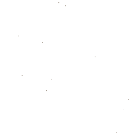
关于赏金女王电子
公司专注于电竞陪玩虚拟游戏环境与技能匹配平台的