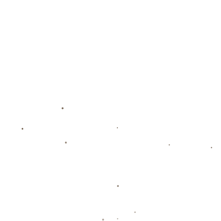
服务优势
团队介绍
新闻资讯
联系我们
NEVER MISS NEWS