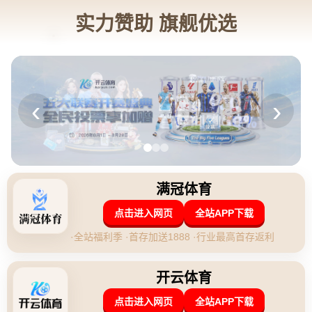
新闻资讯
网站首页
新闻资讯