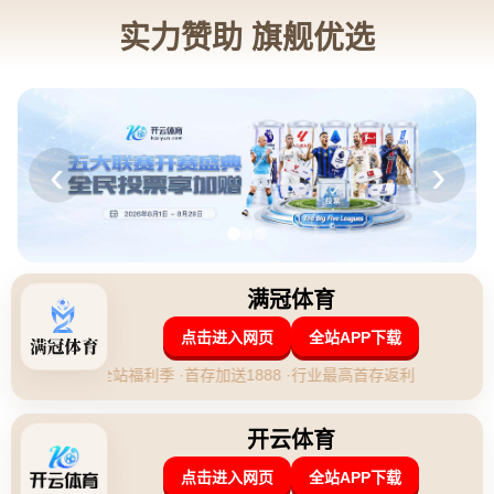
新闻资讯
网站首页
新闻资讯