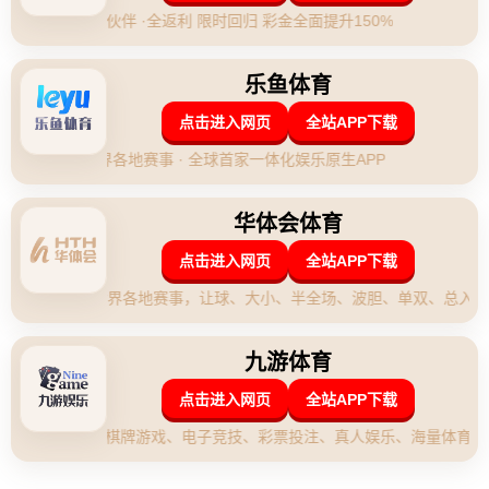
精灵女仆绫香模型震撼来袭，HOBBILIC定档
2026年6月上市
by admin
2026-03-29T10:29:20+08:00
引言：精灵女仆绫香模型引发热议 收藏爱好者的期待之作
对于手办和模型收藏爱好者来说，每一款新品的发布都像
是一场盛宴。而当Hobbilic宣布即将推出
精灵女仆绫香模
型
时，社区内瞬间沸腾。这款以精致设计和独特角色魅力
为核心的模型，预计将于
2026年6月
正式上架，成为无数
粉丝心中的“必入”之选。本文将带你深入了解这款备受瞩
目的新品，从设计亮点到市场期待，一探究竟为何它能引
发如此大的关注。