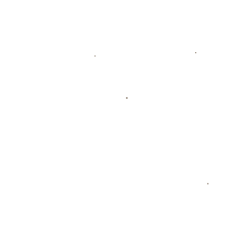
搜索
热门新闻
《毁灭战士 黑暗时
代》即将上市，B社员
工却纷纷离职！