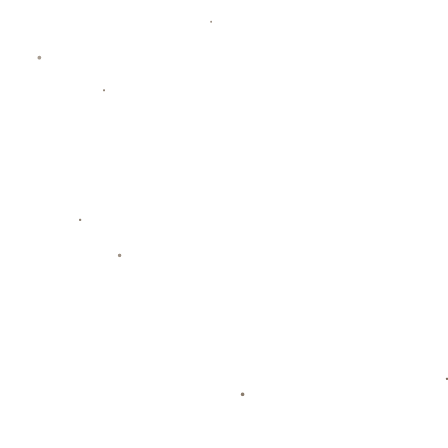
关于赏金女王电子
服务优势
团队介绍
新闻资讯
联系我
表单提交
提