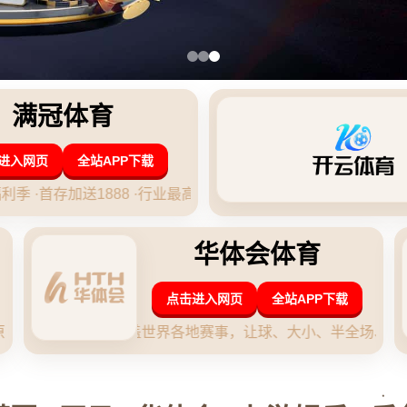
力！技嘉雕妹B850M
00
别是“国潮”风格正在迅速融入各个领域。此次，我们