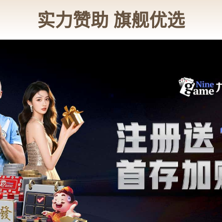
女王电子
服务优势
团队介绍
新闻资讯