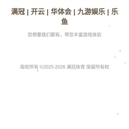
不同于传统射击或MOBA类玩法，《命运扳机》主打“二次
元+战略战斗”，融合高自由度场景切换与极具个性的人物
塑造元素。在目前曝光的信息中，每位角色不仅拥有华丽
鲜明的人设，还配备专属技能和背景故事。从现实到虚拟
空间，这款产品展示出创意十足、多维沉浸式体验。
从静提炼动，《命运扳机》的核心目标显然是点燃年轻群
体对策略战争形式品类的新期待。“力图成为新时代电子
竞技领域代表作”的制作宣言，也进一步印证了其开拓市
场所具有的不凡野心。
细节透露中的匠心：剪影背后构筑惊喜设计