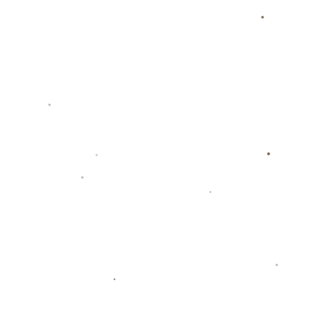
下一篇
《＂《光与影：33号远征队》跨平台画质
解析：PS5PRO分辨率微领先
需求表单