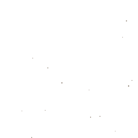
提交表单
关于赏金女王电子