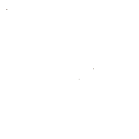
2026-08-06
栏目导航
关于赏金女王电子
服务优势
团队介绍
新闻资讯