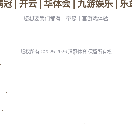
点。近日，SEGA正式宣布推出全新花火“芙莫”玩
速引发了广泛讨论，无论是《星轨》忠实玩家还是收
自她极具辨识度的细腻造型与故事线背景。而本次由
日
，更加注重量化还原，让细节呈现尤为动人。从娇俏
艳。据悉，这款限量产品会带有可更换配件，并搭
现卡通文化灵魂。因此，对于动漫迷或电玩从业
购买预约客户表示‘制成非常严苛’ 或特地列整理高