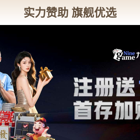
女王电子
服务优势
团队介绍
新闻资讯