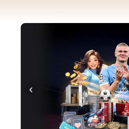
ADMIN@FINCASYBODAS.COM
010-5539602
网站首页
关于赏金
新闻资讯