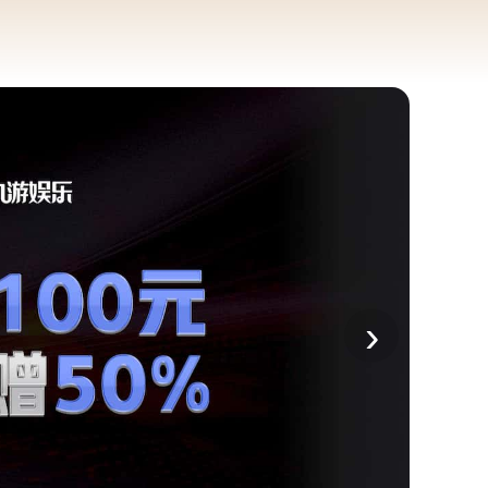
FB
TW
BE
YU
LI
联系我们
立即咨询
网站首页
新闻资讯