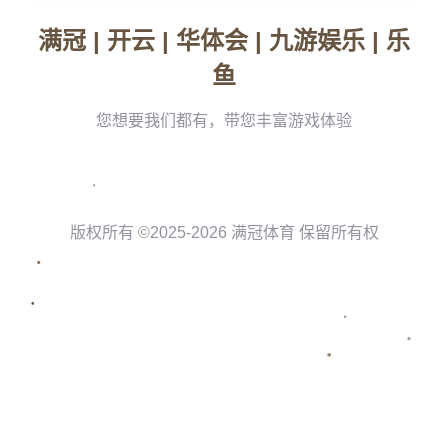
出。
水澄华实：从虚拟到现实的完美再现
作为《害羞女友》中的人气角色，水澄华实的内向性格与
甜美外貌形成了强烈的反差萌，深受玩家喜爱。这次
HanaBee将她打造成
兔女郎版本
，不仅保留了角色标志性
的羞涩表情，还在服装设计上融入了大胆而可爱的元素。
黑色的兔女郎装搭配细腻的丝袜纹理，再加上她微红的脸
颊和低垂的眼神，仿佛让人能感受到她的“心跳”。这种对
细节的极致追求，正是HanaBee一贯以来的制作理念。
值得一提的是，这款模型的比例为1:7，高约25厘米，摆放
在桌面或展示柜中都非常合适。不管是资深收藏家还是新
入手办的爱好者，这款《害羞女友 水澄华实》都能成为你
收藏中的一大亮点。
设计亮点：细节决定品质
在众多手办中，HanaBee推出的这款
兔女郎Ver.模型
之所
以备受好评，离不开其在设计上的用心。首先，服装材质
的选择非常讲究，采用了高仿真面料效果，让 rabbit girl
的经典造型更加立体生动。其次，发型的刻画也极为精
细，水澄华实的长发呈现出自然的光泽与层次感，仿佛随
风轻动。此外，底座设计也别出心裁，以粉色系为主调，
呼应了角色的甜美属性，同时又不失稳重感。