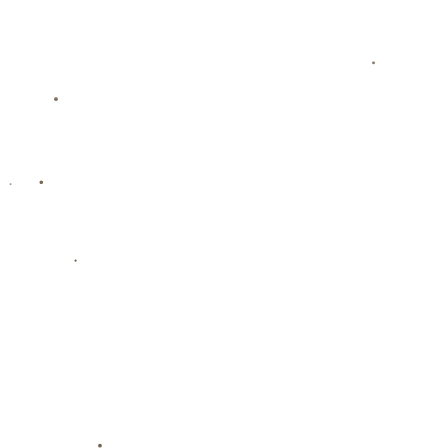
网站
关于赏金女
服务
团队
新闻
联系
首页
王电子
优势
介绍
资讯
我们