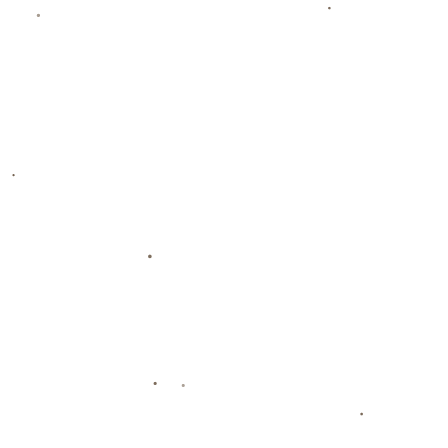
犹如镜中映像！
2026-08-07
栏目导航
关于赏金女王电子
服务优势
团队介绍