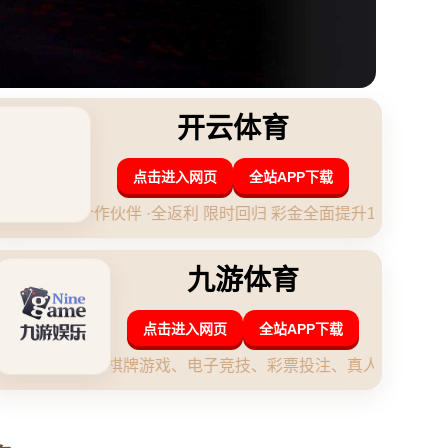
关于赏金女王电子