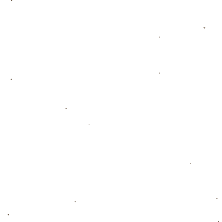
网站
关于赏金女
服务
团队
新闻
联系
首页
王电子
优势
介绍
资讯
我们
表单提交