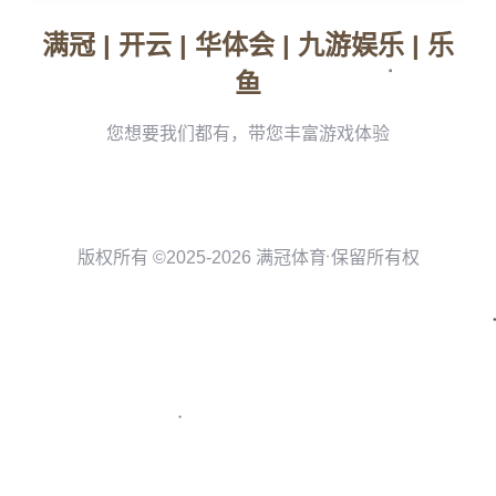
Steam上的热门之作，并被誉为“玩家心中的《老滚6》”。
一、《老滚4RE》的重制魅力：情怀与创新并存
作为一款2006年的经典RPG游戏，《上古卷轴4：湮没》
在当年以开放世界和深度剧情赢得了无数玩家的喜爱。而
《老滚4RE》通过现代化的引擎升级，将画面提升至次世
代水准，同时保留了原作的核心玩法。
无论是细腻的光影
效果，还是重新设计的UI界面
，都让玩家感受到一种“熟悉
又陌生”的新鲜感。更有玩家在评论中表示：“这简直就是
我想象中的《老滚6》应该有的样子！”这种对
经典重制
的
认可，恰恰反映了粉丝对系列未来的期待。