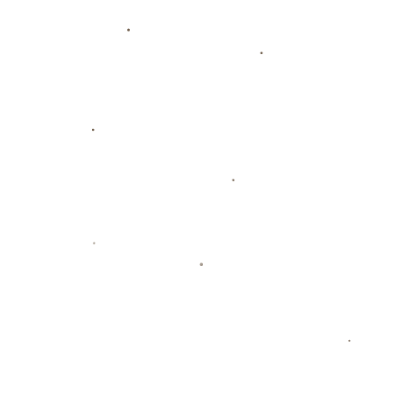
关于赏金女王电子