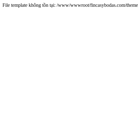
File template không tồn tại: /www/wwwroot/fincasybodas.com/them