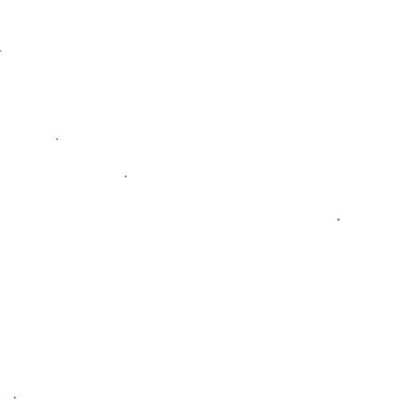
技术人才数
81%
获奖情况数
72%