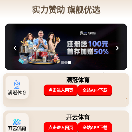
赏金女王电子
赏金女王电子
赏金女王电子
《👑赏金女王👑》模拟器在线试玩与
《👑赏金女王👑》模拟器在线试玩与
《👑赏金女王👑》模拟器在线试玩与
PG电子游戏APP下载服务同步开放，
PG电子游戏APP下载服务同步开放，
PG电子游戏APP下载服务同步开放，
用户可通过全站官方网址和在线登
用户可通过全站官方网址和在线登
用户可通过全站官方网址和在线登