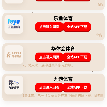
录...
录...
录...
关于赏金女王电子
关于赏金女王电子
关于赏金女王电子
联系我们
联系我们
联系我们