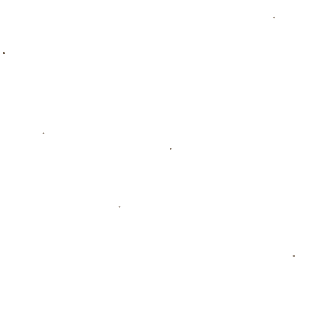
查看更多
生化危机6艾达王墓室解密