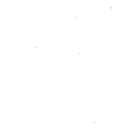
团队介绍
我们的团队
+
足球赛事虚拟演播室
FOUNDER & CEO