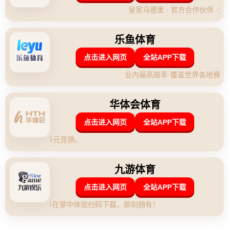
录...
录...
录...
关于赏金女王电子
关于赏金女王电子
关于赏金女王电子
联系我们
联系我们
联系我们