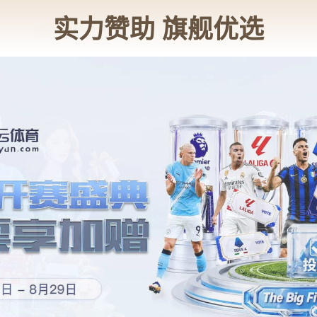
女王电子
服务优势
团队介绍
新闻资讯
王电子
王电子
王电子