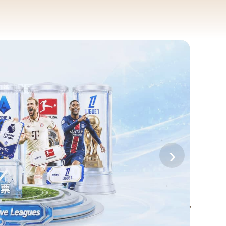
FB
TW
BE
YU
LI
联系我们
立即咨询