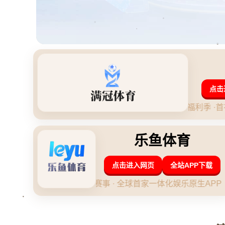
《👑赏金女王👑》模拟器在线
《👑赏金女王👑》模拟器在线
《👑赏金女王👑》模拟器在线
放，用户可通过全站官方网址和在
放，用户可通过全站官方网址和在
放，用户可通过全站官方网址和在
关于赏金女王电子
关于赏金女王电子
关于赏金女王电子
联系我
联系我
联系我