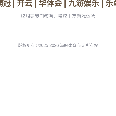
关于赏金女王电
关于赏
公司专注于电竞陪玩虚拟
能与陪玩师能力进行智能
平台已在多个陪玩社区中
陪...
32
+